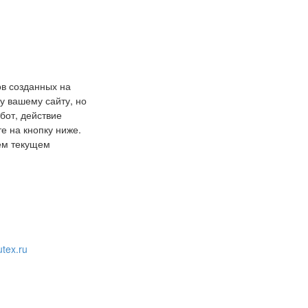
ов созданных на
у вашему сайту, но
бот, действие
е на кнопку ниже.
шем текущем
tex.ru